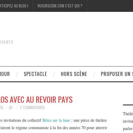
RTICIPEZ AU BLOG !
VUSURSCENE.COM C’EST QUI ?
IVANTS
MOUR
SPECTACLE
HORS SCÈNE
PROPOSER UN 
OS AVEC AU REVOIR PAYS
010
JEF
2 COMMENTAIRES
Théât
es invitations du collectif
Bêtes sur la lune
: une pièce de théâtre
invita
 fuirent le régime communiste à la fin des années 70 pour atterrir
parler