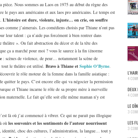
 la pièce. Nous sommes au Laos en 1975 au début du règne des
re le pays aux américains et aux laos pro américains. Le temps est
L’histoire est dure, violente, injuste… on crie, on souffre
t.
hoses comme j’aimerais. Les comédiens choisis par Thiane n’ont pas
our leur talent : ça n’aide pas forcément à bien rentrer dans
e théâtre ». On fait abstraction du décor et de la tête des
 que ça a marché pour moi ? vous le saurez à la fin (énorme
e
: scènes de violence, de peur… notamment la scène de
Bravo à Thiane et
Sophie O’Byrne
 tout le théâtre est utilisé.
.
L'HAIR
 découvrir le rôle moteur de la femme dans la famille asiatique :
4 COM
 de quitter le pays. C’est encore elle qui va négocier la permission
DEUX 
barque et Thiane incarne le rôle de sa propre mère à merveille
4 COM
ation maternelle. Le fait qu’elle soit elle même maman n’y est
LE DÎ
3 COM
 c’est là où j’ai commencé à vibrer. Ce qui ne parait pas illogique
LES F
les souvenirs et les sentiments de l’auteur nourrissent
là où
3 COM
n, identité, choc des cultures, l’administration, la langue… tout y