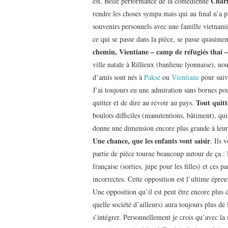
Charl
est. Belle performance de la comédienne
rendre les choses sympa mais qui au final n’a pa
souvenirs personnels avec une famille vietnami
ce qui se passe dans la pièce, se passe quasime
chemin, Vientiane – camp de réfugiés thai –
ville natale à Rillieux (banlieue lyonnaise),
d’amis sont nés à
Pakse
ou
Vientiane
pour suiv
J’ai toujours eu une admiration sans bornes pou
Tout quitt
quitter et de dire au revoir au pays.
boulots difficiles (manutentions, bâtiment), qui
donne une dimension encore plus grande à leur s
Une chance, que les enfants vont saisir
. Ils 
partie de pièce tourne beaucoup autour de ça : l
française (sorties, jupe pour les filles) et ces 
incorrectes. Cette opposition est l’ultime épreu
Une opposition qu’il est peut être encore plus 
quelle société d’ailleurs) aura toujours plus de
s’intégrer. Personnellement je crois qu’avec la