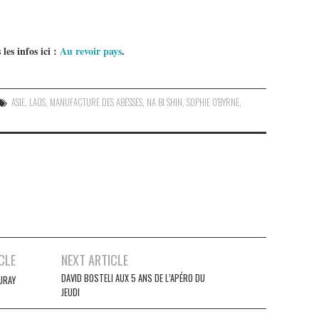
les infos ici :
Au revoir pays
.
ASIE
,
LAOS
,
MANUFACTURE DES ABESSES
,
NA BI SHIN
,
SOPHIE O'BYRNE
,
CLE
NEXT ARTICLE
DAVID BOSTELI AUX 5 ANS DE L’APÉRO DU
URAY
JEUDI