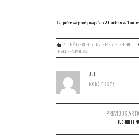
La pièce se joue jusqu’au 31 octobre. Toutes 
AU THÉÂTRE CE SOIR
,
INVITÉ PAR VUSURSCENE
THIANE KHAMVONGSA
JEF
MORE POSTS
Navigation
PREVIOUS ARTI
des
LUCHINI ET M
articles