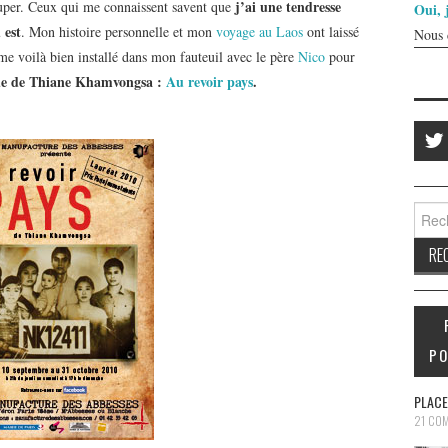
j’ai une tendresse
louper. Ceux qui me connaissent savent que
Oui, 
 est
. Mon histoire personnelle et mon
voyage au Laos
ont laissé
Nous 
me voilà bien installé dans mon fauteuil avec le père
Nico
pour
que de Thiane Khamvongsa :
Au revoir pays
.
Reche
PO
PLACE
21 CO