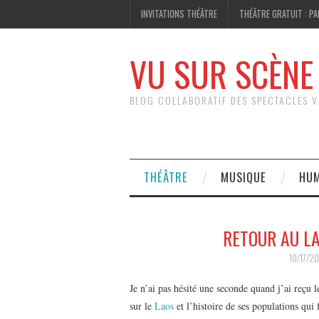
INVITATIONS THÉÂTRE
THÉÂTRE GRATUIT : PA
VU SUR SCÈNE
BLOG COLLABORATIF DES SPECTACLES V
THÉÂTRE
MUSIQUE
HU
RETOUR AU LA
10/17/2
Je n’ai pas hésité une seconde quand j’ai reçu l
sur le
Laos
et l’histoire de ses populations qui