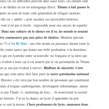
ence (et ces difficultés peuvent aller assez loin), ces enfants sont
Thiane a fait passer le
ièce de théâtre en est un témoignage direct.
 parle au nom de toute cette génération de réfugiés laotiens,
le est « adulte » peut raconter ces incroyables histoires
tout n’est pas si facile : impossible pour eux encore de reparler
Dans une culture où le silence est d’or, les nœuds se nouent
s.
être commencer par une pièce de théâtre.
Mention spéciale
Na Bi Shin
es ?!) à
: son rôle monte en puissance durant toute la
 elle (entre autre) qui donne une belle profondeur à la deuxième
la) qui est écartelée entre sa nouvelle vie française et sa mère qui
vident à tenir car il est nourrit par la vie personnelle de Thiane
Bluffant de sincérité. Cette
oui je sais pas évident à suivre).
notre patrimoine national
nse que cette
pièce doit faire parti de
:
e Histoire a été vécu par bon nombre de personnes qui constituent
 Calais d’origine cambodgienne, développeur informatique, auteur
 ce pas Thanh :)), marketing du luxe… ils nourrissent la société
leur histoire. J’ai eu la chance au lycée d’apprendre un peu
Chers professeurs de lycée, emmenez donc
ue ce soit la norme.