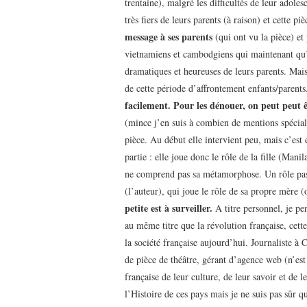
trentaine), malgré les difficultés de leur adolesc
très fiers de leurs parents (à raison) et cette p
message à ses parents
(qui ont vu la pièce) et
vietnamiens et cambodgiens qui maintenant qu’el
dramatiques et heureuses de leurs parents. Mais 
de cette période d’affrontement enfants/parent
facilement. Pour les dénouer, on peut peut 
(mince j’en suis à combien de mentions spécial
pièce. Au début elle intervient peu, mais c’est
partie : elle joue donc le rôle de la fille (Mani
ne comprend pas sa métamorphose. Un rôle pas é
(l’auteur), qui joue le rôle de sa propre mère (
petite est à surveiller.
A titre personnel, je pe
au même titre que la révolution française, cett
la société française aujourd’hui. Journaliste à
de pièce de théâtre, gérant d’agence web (n’est
française de leur culture, de leur savoir et de 
l’Histoire de ces pays mais je ne suis pas sûr q