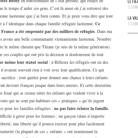
otte Brédy
en fonctionnaire de l’état pressée, qui essaye de
LE FI
3 COM
s le temps d’aider ces gens. C’est là aussi où j’ai retrouvé des
enne laotienne que j’ai bien connu. Et je peux vous dire que tout
LA VA
Ce
nt à l’identique dans chaque famille réfugiée laotienne.
3 COM
 France a été emprunté par des milliers de réfugiés
. Dans ma
 nous avons une belle communauté vietnamienne laotienne. Nombre
re le même chemin que Thiane (je suis de la même génération).
r ces couples qui ont pris la décision si douloureuse de tout
er même leur statut social
: à Rillieux les réfugiés ont eu des
 n’avaient souvent rien à voir avec leur qualification. Ce qui
acrifice : tout quitter pour donner une chance à leurs enfants.
vont devenir français jusque dans leurs mœurs. Et cette deuxième
e fossé qui se creuse entre les enfants qui veulent vivre à la
parents qui ne sont pas habitués ces « pratiques » qu’ils jugent
ne pas faire éclater la famille
ve pour les familles réfugiées :
.
difficile à gérer pour les femmes : un garçon (dans n’importe
 liberté, une liberté qu’il pourra exercer pour plus facilement
 maturité (la plupart de ces « enfants » ont maintenant la