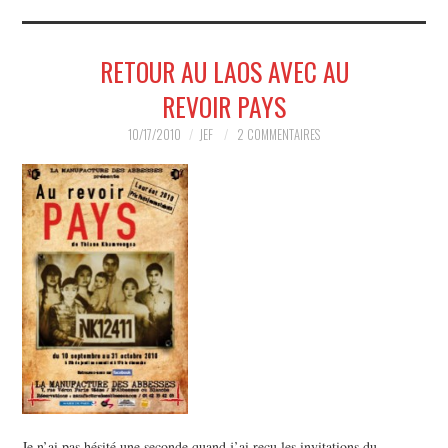
MUSIQUE
RETOUR AU LAOS AVEC AU
HUMOUR
REVOIR PAYS
SPECTACLE
10/17/2010
JEF
2 COMMENTAIRES
HORS SCÈNE
PROPOSER UN SPECTACLE
Je n’ai pas hésité une seconde quand j’ai reçu les invitations du