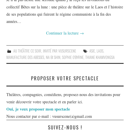
collectif Bêtes sur la lune : une pièce de théâtre sur le Laos et l’histoire
de ses populations qui fuirent le régime communiste à la fin des
années…
Continuer la lecture
→
AU THÉÂTRE CE SOIR
,
INVITÉ PAR VUSURSCENE
ASIE
,
LAOS
,
MANUFACTURE DES ABESSES
,
NA BI SHIN
,
SOPHIE O'BYRNE
,
THIANE KHAMVONGSA
PROPOSER VOTRE SPECTACLE
Théâtres, compagnies, comédiens, proposez-nous des invitations pour
venir découvrir votre spectacle et en parler ici.
Oui, je veux proposer mon spectacle
Nous contacter par e-mail : vusurscene(a)gmail.com
SUIVEZ-NOUS !