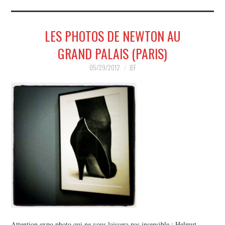
MUSIQUE
LES PHOTOS DE NEWTON AU
HUMOUR
GRAND PALAIS (PARIS)
SPECTACLE
05/29/2012
JEF
HORS SCÈNE
PROPOSER UN SPECTACLE
Attention expo photo qui ne vous laissera pas insensible : Helmut