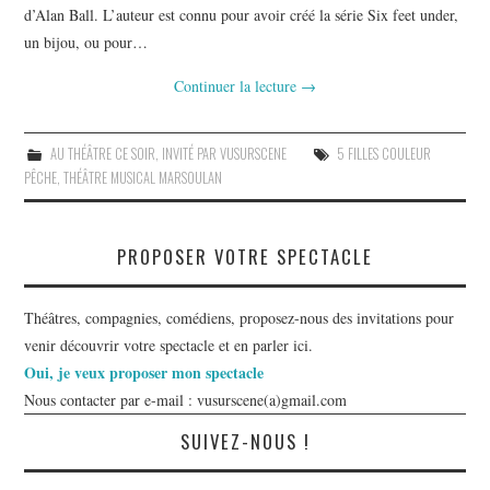
d’Alan Ball. L’auteur est connu pour avoir créé la série Six feet under,
un bijou, ou pour…
Continuer la lecture
→
AU THÉÂTRE CE SOIR
,
INVITÉ PAR VUSURSCENE
5 FILLES COULEUR
PÊCHE
,
THÉÂTRE MUSICAL MARSOULAN
PROPOSER VOTRE SPECTACLE
Théâtres, compagnies, comédiens, proposez-nous des invitations pour
venir découvrir votre spectacle et en parler ici.
Oui, je veux proposer mon spectacle
Nous contacter par e-mail : vusurscene(a)gmail.com
SUIVEZ-NOUS !