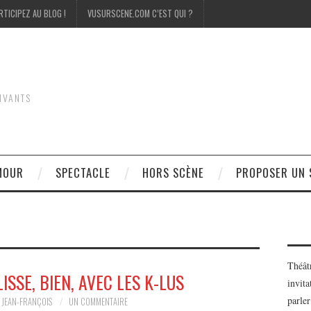
RTICIPEZ AU BLOG !
VUSURSCENE.COM C’EST QUI ?
IVANTS
MOUR
SPECTACLE
HORS SCÈNE
PROPOSER UN 
Théât
SSE, BIEN, AVEC LES K-LUS
invita
parler
JEAN-FRANÇOIS
UN COMMENTAIRE