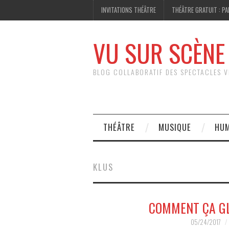
INVITATIONS THÉÂTRE
THÉÂTRE GRATUIT : PA
VU SUR SCÈNE
BLOG COLLABORATIF DES SPECTACLES V
THÉÂTRE
MUSIQUE
HU
KLUS
COMMENT ÇA GLI
05/24/2017