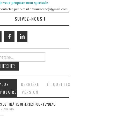
je veux proposer mon spectacle
contacter par e-mail : vusurscene(a)gmail.com
SUIVEZ-NOUS !
rcher :
PLUS
DERNIÈRE
ÉTIQUETTES
PULAIRES
VERSION
S DE THÉÂTRE OFFERTES POUR FEYDEAU
MMENTAIRES