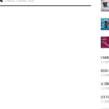
COMÉDIE 3 BORNES
,
KLUS
L'HAIR
4 COM
DEUX 
4 COM
LE DÎ
3 COM
LES F
3 COM