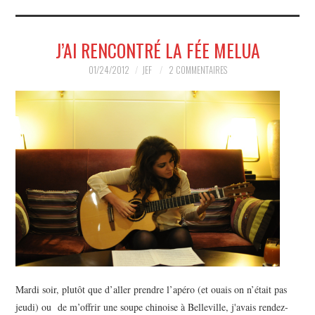
MUSIQUE
J’AI RENCONTRÉ LA FÉE MELUA
HUMOUR
01/24/2012
JEF
2 COMMENTAIRES
SPECTACLE
HORS SCÈNE
PROPOSER UN SPECTACLE
Mardi soir, plutôt que d’aller prendre l’apéro (et ouais on n’était pas
jeudi) ou de m’offrir une soupe chinoise à Belleville, j'avais rendez-