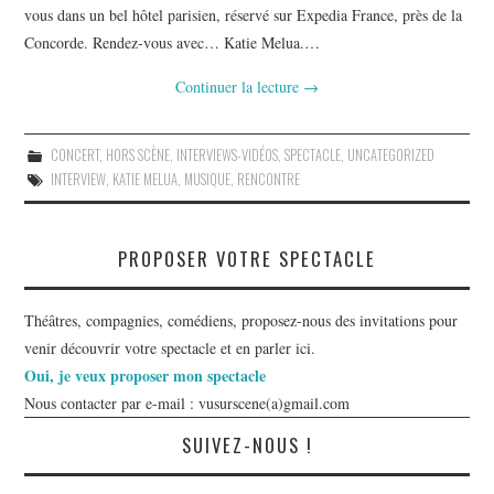
vous dans un bel hôtel parisien, réservé sur Expedia France, près de la
Concorde. Rendez-vous avec… Katie Melua.…
Continuer la lecture
→
CONCERT
,
HORS SCÈNE
,
INTERVIEWS-VIDÉOS
,
SPECTACLE
,
UNCATEGORIZED
INTERVIEW
,
KATIE MELUA
,
MUSIQUE
,
RENCONTRE
PROPOSER VOTRE SPECTACLE
Théâtres, compagnies, comédiens, proposez-nous des invitations pour
venir découvrir votre spectacle et en parler ici.
Oui, je veux proposer mon spectacle
Nous contacter par e-mail : vusurscene(a)gmail.com
SUIVEZ-NOUS !