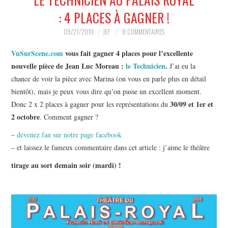
MUSIQUE
: 4 PLACES À GAGNER !
HUMOUR
09/27/2010
JEF
8 COMMENTAIRES
VuSurScene.com
vous fait gagner 4 places pour l’excellente
SPECTACLE
nouvelle pièce de Jean Luc Moreau :
le Technicien
.
J’ai eu la
chance de voir la pièce avec Marina (on vous en parle plus en détail
HORS SCÈNE
bientôt), mais je peux vous dire qu’on passe un excellent moment.
30/09 et 1er et
Donc 2 x 2 places à gagner pour les représentations du
PROPOSER UN SPECTACLE
2 octobre
. Comment gagner ?
–
devenez fan sur notre page facebook
– et laissez le fameux commentaire dans cet article : j’aime le théâtre
tirage au sort demain soir (mardi) !