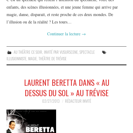
enfants, des scènes illusionnées, et une jeune femme qui arrive par
magie, danse, disparait, et reste proche de ces deux mondes. De
l’illusion ou de la réalité ? Les tours…
Continuer la lecture
→
AU THÉÂTRE CE SOIR
,
INVITÉ PAR VUSURSCENE
,
SPECTACLE
ILLUSIONNISTE
,
MAGIE
,
THÉÂTRE DE TRÉVISE
LAURENT BERETTA DANS « AU
DESSUS DU SOL » AU TRÉVISE
02/27/2013
RÉDACTEUR INVITÉ