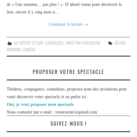
de « Une semaine… pas plus ! ». D’abord venue pour découvrir le
lieu, ouvert il y cinq mois à…
Continuer la lecture
→
AU THÉÂTRE CE SOIR
,
CARROUSSEL
,
INVITÉ PAR VUSURSCENE
BÉLIERS
PARISIENS
,
COMÉDIE
PROPOSER VOTRE SPECTACLE
Théâtres, compagnies, comédiens, proposez-nous des invitations pour
venir découvrir votre spectacle et en parler ici.
Oui, je veux proposer mon spectacle
Nous contacter par e-mail : vusurscene(a)gmail.com
SUIVEZ-NOUS !