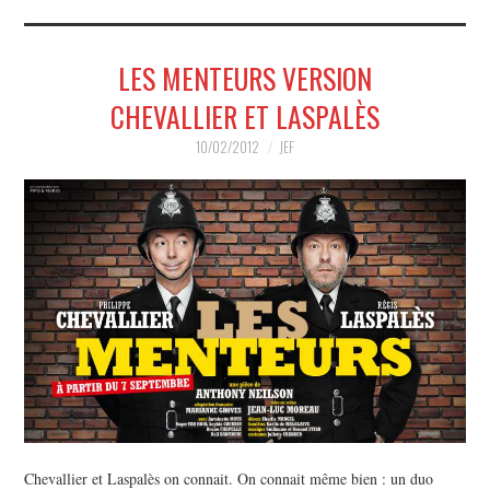
MUSIQUE
LES MENTEURS VERSION
HUMOUR
CHEVALLIER ET LASPALÈS
SPECTACLE
10/02/2012
JEF
HORS SCÈNE
PROPOSER UN SPECTACLE
Chevallier et Laspalès on connait. On connait même bien : un duo