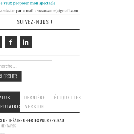
je veux proposer mon spectacle
contacter par e-mail : vusurscene(a)gmail.com
SUIVEZ-NOUS !
rcher :
PLUS
DERNIÈRE
ÉTIQUETTES
PULAIRES
VERSION
S DE THÉÂTRE OFFERTES POUR FEYDEAU
MMENTAIRES