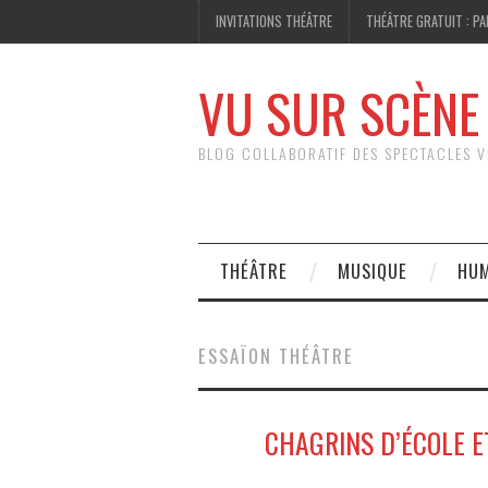
INVITATIONS THÉÂTRE
THÉÂTRE GRATUIT : PA
VU SUR SCÈNE
BLOG COLLABORATIF DES SPECTACLES V
THÉÂTRE
MUSIQUE
HU
ESSAÏON THÉÂTRE
CHAGRINS D’ÉCOLE ET