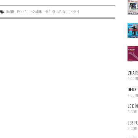
DANIEL PENNAC
,
ESSAÏON THÉÂTRE
,
MAGYD CHERFI
L'HAIR
4 COM
DEUX 
4 COM
LE DÎ
3 COM
LES F
3 COM