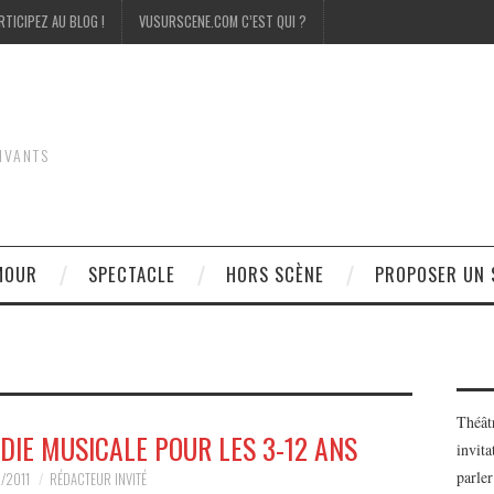
RTICIPEZ AU BLOG !
VUSURSCENE.COM C’EST QUI ?
IVANTS
MOUR
SPECTACLE
HORS SCÈNE
PROPOSER UN 
Théât
DIE MUSICALE POUR LES 3-12 ANS
invita
parler
0/2011
RÉDACTEUR INVITÉ