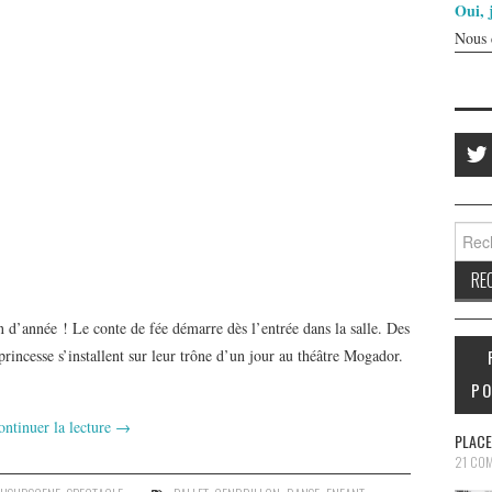
Oui, 
Nous 
Reche
in d’année ! Le conte de fée démarre dès l’entrée dans la salle. Des
 princesse s’installent sur leur trône d’un jour au théâtre Mogador.
PO
ontinuer la lecture
→
PLACE
21 CO