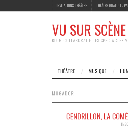
INVITATIONS THÉÂTRE
THÉÂTRE GRATUIT : PA
VU SUR SCÈNE
BLOG COLLABORATIF DES SPECTACLES V
THÉÂTRE
MUSIQUE
HU
MOGADOR
CENDRILLON, LA COMÉ
11/3