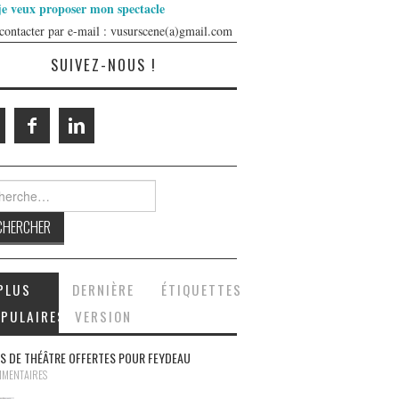
je veux proposer mon spectacle
contacter par e-mail : vusurscene(a)gmail.com
SUIVEZ-NOUS !
rcher :
PLUS
DERNIÈRE
ÉTIQUETTES
PULAIRES
VERSION
S DE THÉÂTRE OFFERTES POUR FEYDEAU
MMENTAIRES