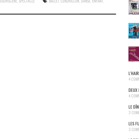
 VUSURSCENE
,
SPECTACLE
BALLET
,
CENDRILLON
,
DANSE
,
ENFANT
,
L'HAIR
4 COM
DEUX 
4 COM
LE DÎ
3 COM
LES F
3 COM