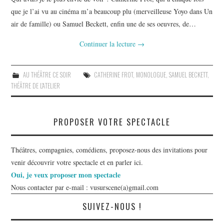
que je l’ai vu au cinéma m’a beaucoup plu (merveilleuse Yoyo dans Un
air de famille) ou Samuel Beckett, enfin une de ses oeuvres, de…
Continuer la lecture
→
AU THÉÂTRE CE SOIR
CATHERINE FROT
,
MONOLOGUE
,
SAMUEL BECKETT
,
THÉÂTRE DE L'ATELIER
PROPOSER VOTRE SPECTACLE
Théâtres, compagnies, comédiens, proposez-nous des invitations pour
venir découvrir votre spectacle et en parler ici.
Oui, je veux proposer mon spectacle
Nous contacter par e-mail : vusurscene(a)gmail.com
SUIVEZ-NOUS !