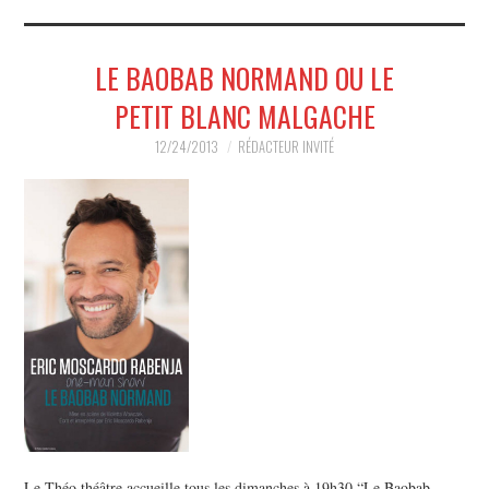
MUSIQUE
LE BAOBAB NORMAND OU LE
HUMOUR
PETIT BLANC MALGACHE
SPECTACLE
12/24/2013
RÉDACTEUR INVITÉ
HORS SCÈNE
PROPOSER UN SPECTACLE
Le Théo théâtre accueille tous les dimanches à 19h30 “Le Baobab