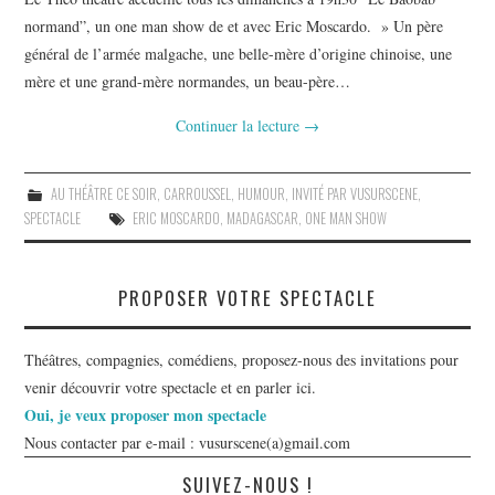
normand”, un one man show de et avec Eric Moscardo. » Un père
général de l’armée malgache, une belle-mère d’origine chinoise, une
mère et une grand-mère normandes, un beau-père…
Continuer la lecture
→
AU THÉÂTRE CE SOIR
,
CARROUSSEL
,
HUMOUR
,
INVITÉ PAR VUSURSCENE
,
SPECTACLE
ERIC MOSCARDO
,
MADAGASCAR
,
ONE MAN SHOW
PROPOSER VOTRE SPECTACLE
Théâtres, compagnies, comédiens, proposez-nous des invitations pour
venir découvrir votre spectacle et en parler ici.
Oui, je veux proposer mon spectacle
Nous contacter par e-mail : vusurscene(a)gmail.com
SUIVEZ-NOUS !