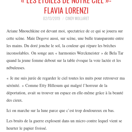
MUSIQUE
FLAVIA LORENZI
HUMOUR
02/13/2019
CINDY MOLLARET
Ariane Mnouchkine est devant moi, spectatrice de ce qui se jouera sur
SPECTACLE
cette scène. Maïe Degove aussi, sur scène, une bulle transparente entre
les mains. Du doré jonche le sol, la couleur qui répare les brèches
HORS SCÈNE
inconsolables. On songe aux « harmonies Werckmeister » de Bela Tar
quand la jeune femme debout sur la table évoque la voie lactée et les
PROPOSER UN SPECTACLE
nébuleuses.
« Je me suis jurée de regarder le ciel toutes les nuits pour retrouver ma
sérénité. » Comme Etty Hillesum qui malgré l’horreur de la
déportation, avait su trouver un espace en elle-même grâce à la beauté
des cieux.
Ici on marche sur la lune parce que c’est trop douloureux en bas.
Les bruits de la guerre explosent dans un micro contre lequel vient se
heurter le papier froissé.