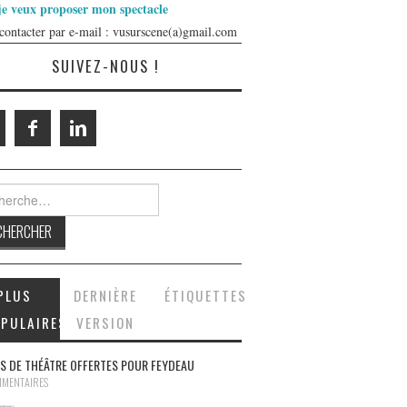
je veux proposer mon spectacle
contacter par e-mail : vusurscene(a)gmail.com
SUIVEZ-NOUS !
rcher :
PLUS
DERNIÈRE
ÉTIQUETTES
PULAIRES
VERSION
S DE THÉÂTRE OFFERTES POUR FEYDEAU
MMENTAIRES