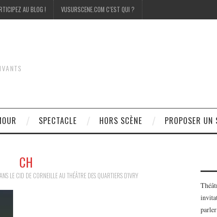
RTICIPEZ AU BLOG !
VUSURSCENE.COM C’EST QUI ?
IVANTS
MOUR
SPECTACLE
HORS SCÈNE
PROPOSER UN 
CH
ANS
LE CID DE CORNEILLE AU THÉÂTRE DES QUARTIERS D’IVRY
Théât
invita
parler