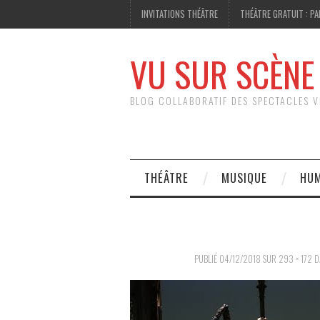
INVITATIONS THÉÂTRE
THÉÂTRE GRATUIT : PA
VU SUR SCÈNE
BLOG COLLABORATIF DES SPECTACLES V
THÉÂTRE
MUSIQUE
HU
PUBLIÉ
04/12/2018
SUR
293 × 172
D