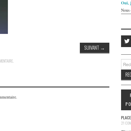
Oui, 
Nous 
SUIVANT
→
MENTAIRE
.
Reche
mmentaire.
PO
PLACE
21 CO