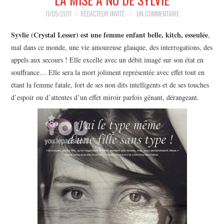
MUSIQUE
11/05/2011
RÉDACTEUR INVITÉ
UN COMMENTAIRE
HUMOUR
Syvlie (Crystal Lesser) est une femme enfant belle, kitch, esseulée
,
mal dans ce monde, une vie amoureuse glauque, des interrogations, des
SPECTACLE
appels aux secours ! Elle excelle avec un débit imagé sur son état en
souffrance… Elle sera la mort joliment représentée avec effet tout en
HORS SCÈNE
étant la femme fatale, fort de ses non dits intelligents et de ses touches
d’espoir ou d’attentes d’un effet miroir parfois gênant, dérangeant.
PROPOSER UN SPECTACLE