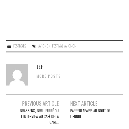
FESTIVALS
AVIGNON
,
FESTIVAL AVIGNON
JEF
MORE POSTS
Navigation
PREVIOUS ARTICLE
NEXT ARTICLE
des
BRASSENS, BREL, FERRÉ OU
PAPPERLAPAPP, AU BOUT DE
L’INTERVIEW AU CAFÉ DE LA
L’ENNUI
articles
GARE…