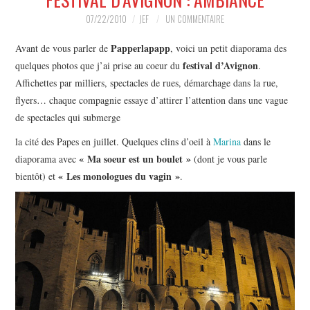
MUSIQUE
07/22/2010
JEF
UN COMMENTAIRE
HUMOUR
Papperlapapp
Avant de vous parler de
, voici un petit diaporama des
festival d’Avignon
quelques photos que j’ai prise au coeur du
.
SPECTACLE
Affichettes par milliers, spectacles de rues, démarchage dans la rue,
flyers… chaque compagnie essaye d’attirer l’attention dans une vague
HORS SCÈNE
de spectacles qui submerge
la cité des Papes en juillet. Quelques clins d’oeil à
Marina
dans le
PROPOSER UN SPECTACLE
« Ma soeur est un boulet »
diaporama avec
(dont je vous parle
« Les monologues du vagin »
bientôt) et
.